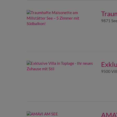
Traum
9871 See
Exklu
9500 Vil
AMAV