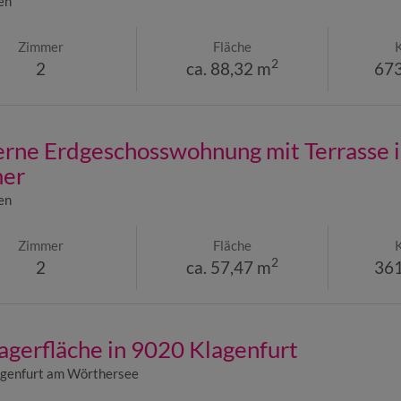
en
Zimmer
Fläche
2
2
ca. 88,32 m
673
rne Erdgeschosswohnung mit Terrasse i
er
en
Zimmer
Fläche
2
2
ca. 57,47 m
361
agerfläche in 9020 Klagenfurt
genfurt am Wörthersee