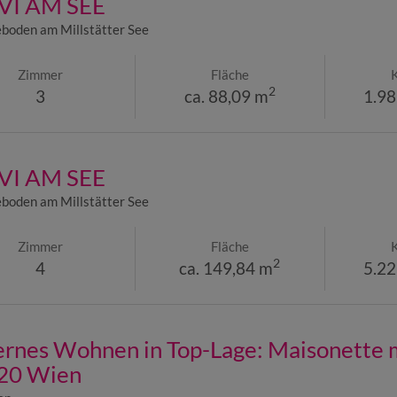
I AM SEE
boden am Millstätter See
Zimmer
Fläche
2
3
ca. 88,09 m
1.98
I AM SEE
boden am Millstätter See
Zimmer
Fläche
2
4
ca. 149,84 m
5.22
nes Wohnen in Top-Lage: Maisonette mi
220 Wien