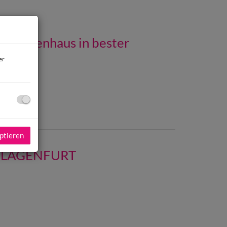
familienhaus in bester
er
ptieren
T KLAGENFURT