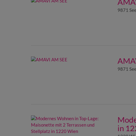
AMAV
9871 See
AMAV
9871 See
Moder
in 1