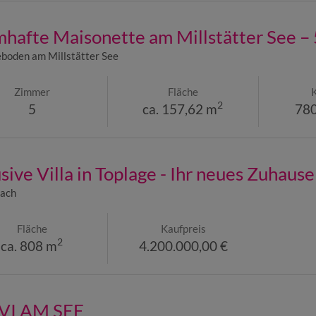
hafte Maisonette am Millstätter See –
boden am Millstätter See
Zimmer
Fläche
2
5
ca. 157,62 m
780
sive Villa in Toplage - Ihr neues Zuhause 
lach
Fläche
Kaufpreis
2
ca. 808 m
4.200.000,00 €
I AM SEE