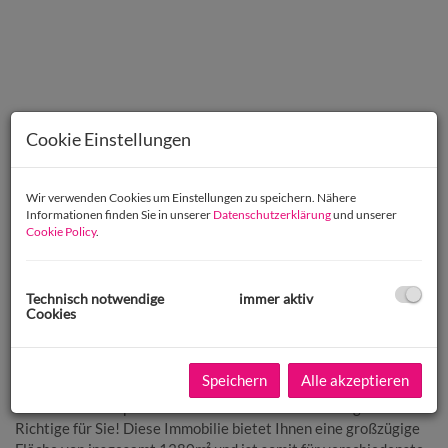
Cookie Einstellungen
Wir verwenden Cookies um Einstellungen zu speichern. Nähere
Informationen finden Sie in unserer
Datenschutzerklärung
und unserer
Cookie Policy
.
Technisch notwendige
immer aktiv
Cookies
Beschreibung
Speichern
Alle akzeptieren
Sie sind auf der Suche nach einer geeigneten Büro- oder
Praxisfläche in Spittal an der Drau? Dann haben wir genau das
Richtige für Sie! Diese Immobilie bietet Ihnen eine großzügige