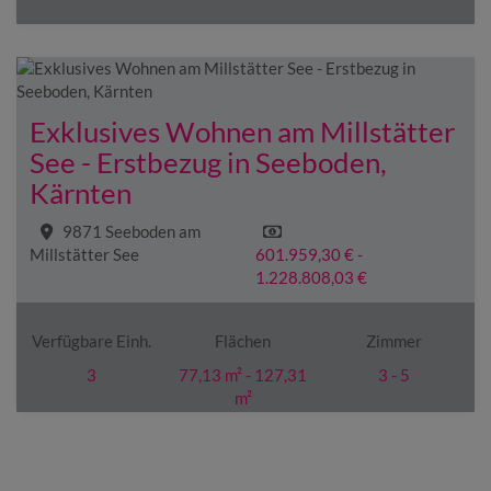
Exklusives Wohnen am Millstätter
See - Erstbezug in Seeboden,
Kärnten
9871 Seeboden am
Millstätter See
601.959,30 € -
1.228.808,03 €
Verfügbare Einh.
Flächen
Zimmer
3
77,13 m² - 127,31
3 - 5
m²