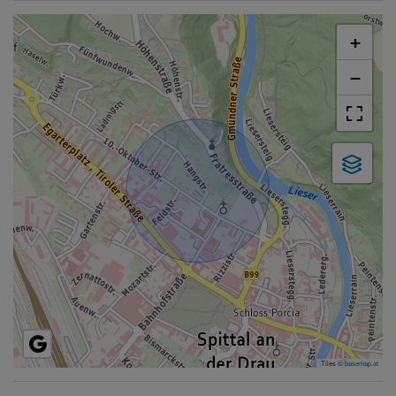
+
−
Tiles ©
basemap.at