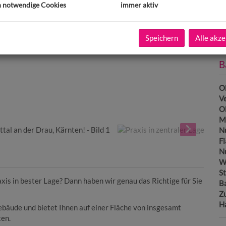
Pr
h notwendige Cookies
immer aktiv
Ka
Pr
Speichern
Alle akze
B
Ob
V
O
Mi
N
F
N
W
St
axis in bester Lage? Dann haben wir genau das Richtige für Sie
B
Z
H
ebäude und bietet Ihnen auf einer Fläche von insgesamt
ten.