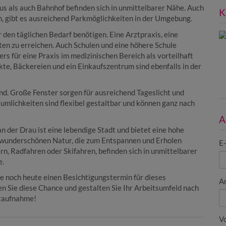
s als auch Bahnhof befinden sich in unmittelbarer Nähe. Auch
K
n, gibt es ausreichend Parkmöglichkeiten in der Umgebung.
r den täglichen Bedarf benötigen. Eine Arztpraxis, eine
en zu erreichen. Auch Schulen und eine höhere Schule
rs für eine Praxis im medizinischen Bereich als vorteilhaft
e, Bäckereien und ein Einkaufszentrum sind ebenfalls in der
nd. Große Fenster sorgen für ausreichend Tageslicht und
mlichkeiten sind flexibel gestaltbar und können ganz nach
A
an der Drau ist eine lebendige Stadt und bietet eine hohe
r wunderschönen Natur, die zum Entspannen und Erholen
E
rn, Radfahren oder Skifahren, befinden sich in unmittelbarer
e.
e noch heute einen Besichtigungstermin für dieses
A
zen Sie diese Chance und gestalten Sie Ihr Arbeitsumfeld nach
ktaufnahme!
V