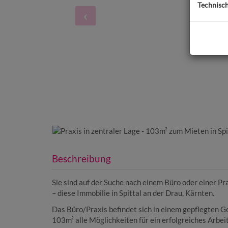
Technisc
Beschreibung
Sie sind auf der Suche nach einem Büro oder einer Pr
– diese Immobilie in Spittal an der Drau, Kärnten.
Das Büro/Praxis befindet sich in einem gepflegten G
103m² alle Möglichkeiten für ein erfolgreiches Arbei