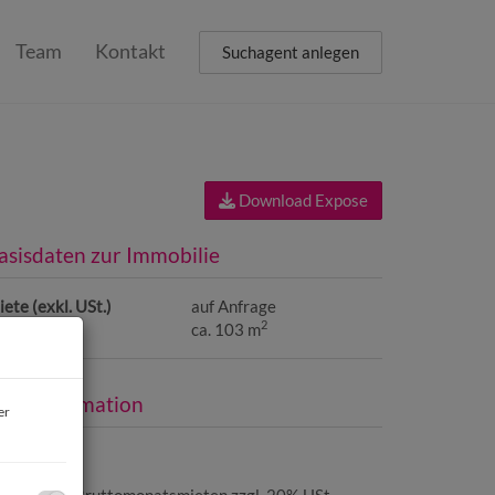
Team
Kontakt
Suchagent anlegen
Download Expose
asisdaten zur Immobilie
ete (exkl. USt.)
auf Anfrage
2
läche
ca. 103 m
reisinformation
er