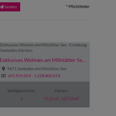
* Pflichtfelder
Senden
Exklusives Wohnen am Millstätter See - Erstbezug in Seeboden, Kärnten
9871 Seeboden am Millstätter See
601.959,30 € - 1.228.808,03 €
Verfügbare Einh.
Flächen
3
77,13 m² - 127,31 m²
Zimmer