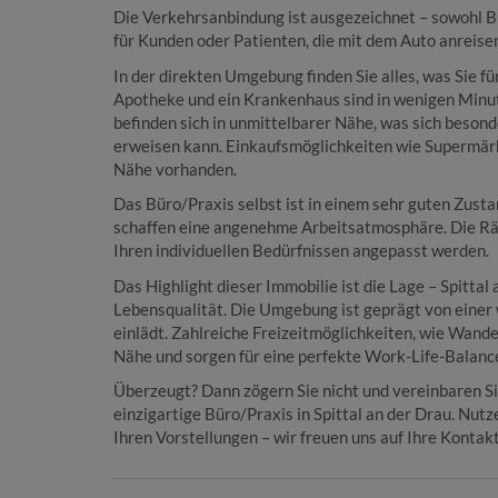
Die Verkehrsanbindung ist ausgezeichnet – sowohl Bu
für Kunden oder Patienten, die mit dem Auto anreise
In der direkten Umgebung finden Sie alles, was Sie fü
Apotheke und ein Krankenhaus sind in wenigen Minut
befinden sich in unmittelbarer Nähe, was sich besonde
erweisen kann. Einkaufsmöglichkeiten wie Supermärkt
Nähe vorhanden.
Das Büro/Praxis selbst ist in einem sehr guten Zusta
schaffen eine angenehme Arbeitsatmosphäre. Die Räu
Ihren individuellen Bedürfnissen angepasst werden.
Das Highlight dieser Immobilie ist die Lage – Spittal 
Lebensqualität. Die Umgebung ist geprägt von eine
einlädt. Zahlreiche Freizeitmöglichkeiten, wie Wande
Nähe und sorgen für eine perfekte Work-Life-Balanc
Überzeugt? Dann zögern Sie nicht und vereinbaren Si
einzigartige Büro/Praxis in Spittal an der Drau. Nut
Ihren Vorstellungen – wir freuen uns auf Ihre Konta