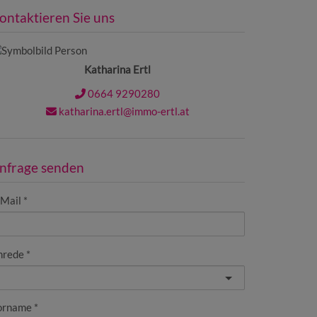
ontaktieren Sie uns
Katharina Ertl
0664 9290280
katharina.ertl@immo-ertl.at
nfrage senden
-Mail
nrede
orname