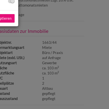
ovision:
2 Bruttomonatsmieten zzgl. 20% USt.
ution:
3 Bruttomonatsmieten
eis auf Anfrage
ptieren
asisdaten zur Immobilie
jektnr.
1663/44
ermarktungsart
Miete
bjektart
Büro / Praxis
ete (exkl. USt.)
auf Anfrage
utzungsart
Gewerbe
2
läche
ca. 103 m
2
utzfläche
ca. 103 m
C
1
ellplätze
2
auart
Altbau
ustand
gepflegt
auszustand
gepflegt