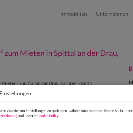
Immobilien
Unternehmen
² zum Mieten in Spittal an der Drau,
B
Mi
F
Einstellungen
P
en Cookies um Einstellungen zu speichern. Nähere Informationen finden Sie in unser
zerklärung
und unserer
Cookie Policy
.