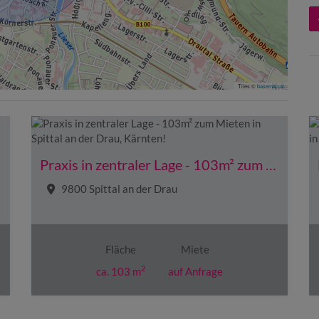
Tiles ©
basemap.at
Praxis in zentraler Lage - 103m² zum Mieten in Spittal an der Drau, Kärnten!
9800 Spittal an der Drau
Fläche
Miete
2
ca. 103 m
auf Anfrage