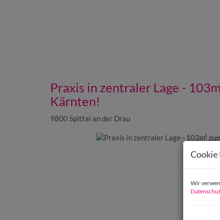
Praxis in zentraler Lage - 103m
Kärnten!
9800 Spittal an der Drau
Cookie 
Wir verwend
Datenschut