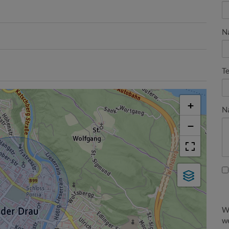
N
Te
+
N
−
W
we